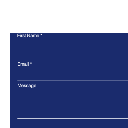
Co
First Name
Email
Message