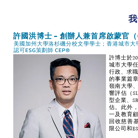
我
許國洪博士 - 創辦人兼首席啟蒙官（
美國加州大學洛杉磯分校文學學士；香港城市大
認可ESG策劃師 CEP®
許博士於2
城市大學
行政、求職
的事業篇
嶺南大學
響評估（S
型企業、S
估。此外，
一及教育顧
回收慈善基金
限公司和ES