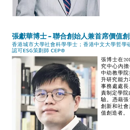
張獻華博士 - 聯合創始人兼首席價值
香港城市大學社會科學學士；香港中文大學哲學
認可ESG策劃師 CEP®
張博士在2
究中心內擔
中幼教學院
升研究能力和
事務處處長
責制定學院
驗。憑藉張
創新和社會
值創造者。